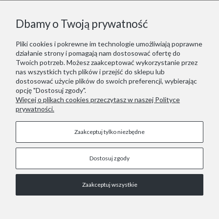
Dbamy o Twoją prywatność
REHA-CARE
Pliki cookies i pokrewne im technologie umożliwiają poprawne
WSPARCIE
działanie strony i pomagają nam dostosować ofertę do
Twoich potrzeb. Możesz zaakceptować wykorzystanie przez
WYPOŻYCZALNIA
nas wszystkich tych plików i przejść do sklepu lub
dostosować użycie plików do swoich preferencji, wybierając
REHA-CARE WYPOŻYCZALNIA SPRZĘTU REHABILITACYJNEGO
opcję "Dostosuj zgody".
Więcej o plikach cookies przeczytasz w naszej Polityce
prywatności.
Baletowa 73
02-867 Warszawa
Zaakceptuj tylko niezbędne
Tel 883 773 515
Dostosuj zgody
Pokaż pełną wersję strony
Zaakceptuj wszystkie
COPYRIGHT © 2021 REHA-CARE WYPOŻYCZALNIA SPRZĘTU