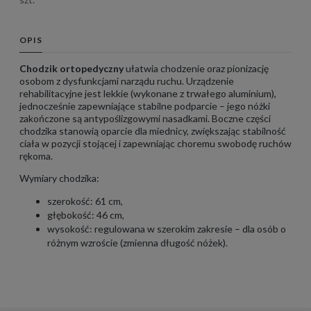
OPIS
Chodzik ortopedyczny
ułatwia chodzenie oraz pionizację
osobom z dysfunkcjami narządu ruchu. Urządzenie
rehabilitacyjne jest lekkie (wykonane z trwałego aluminium),
jednocześnie zapewniające stabilne podparcie – jego nóżki
zakończone są antypoślizgowymi nasadkami. Boczne części
chodzika stanowią oparcie dla miednicy, zwiększając stabilność
ciała w pozycji stojącej i zapewniając choremu swobodę ruchów
rękoma.
Wymiary chodzika:
szerokość: 61 cm,
głębokość: 46 cm,
wysokość: regulowana w szerokim zakresie – dla osób o
różnym wzroście (zmienna długość nóżek).